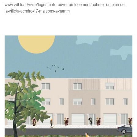
www.vdl.lu/fr/vivre/logement/trouver-un-logement/acheter-un-bien-de-
la-ville/a-vendre-17-maisons-a-hamm
.