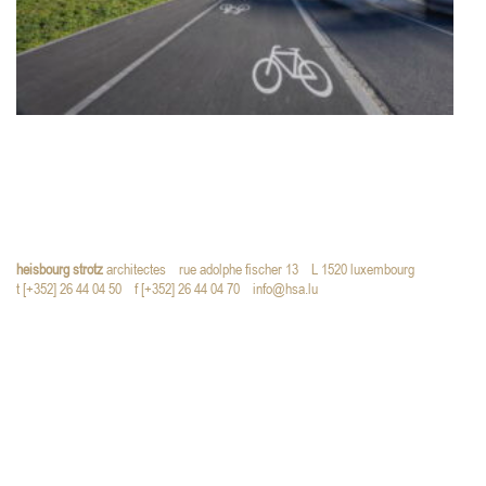
heisbourg strotz
architectes
rue adolphe fischer 13
L 1520 luxembourg
t [+352] 26 44 04 50
f [+352] 26 44 04 70
info@hsa.lu