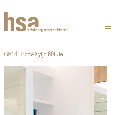
Gh14EBbdAXyfjcl60FJe