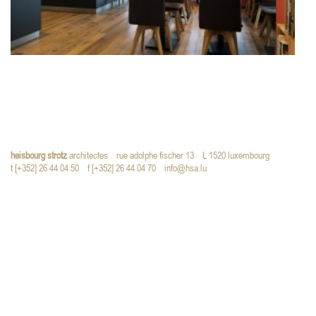
heisbourg strotz
architectes
rue adolphe fischer 13
L 1520 luxembourg
t [+352] 26 44 04 50
f [+352] 26 44 04 70
info@hsa.lu