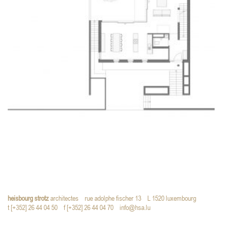
heisbourg strotz
architectes
rue adolphe fischer 13
L 1520 luxembourg
t [+352] 26 44 04 50
f [+352] 26 44 04 70
info@hsa.lu