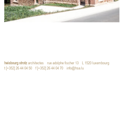
heisbourg strotz
architectes
rue adolphe fischer 13
L 1520 luxembourg
t [+352] 26 44 04 50
f [+352] 26 44 04 70
info@hsa.lu